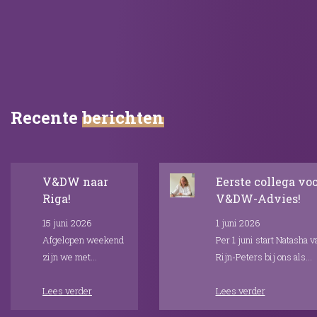
Recente
berichten
V&DW naar
Eerste collega vo
Riga!
V&DW-Advies!
15 juni 2026
1 juni 2026
Afgelopen weekend
Per 1 juni start Natasha v
zijn we met
Rijn-Peters bij ons als
nagenoeg alle
Consultant Proces &
collega's naar Riga,
Lees verder
Kwaliteit en is zij
Lees verder
Letland geweest.
beschikbaar voor een