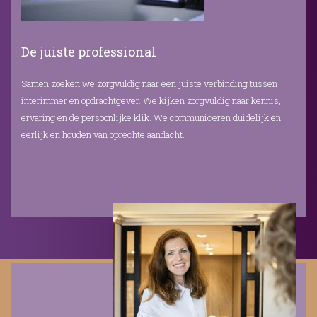
De juiste professional
Samen zoeken we zorgvuldig naar een juiste verbinding tussen
interimmer en opdrachtgever. We kijken zorgvuldig naar kennis,
ervaring en de persoonlijke klik. We communiceren duidelijk en
eerlijk en houden van oprechte aandacht.