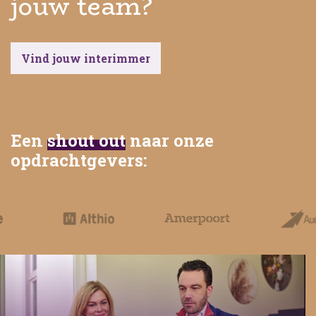
jouw team?
Vind jouw interimmer
Een
shout out
naar onze
opdrachtgevers: