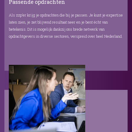
Passende opdrachten
Als zzp’er krijg je opdrachten die bij je passen. Je kunt je expertise
laten zien, je zet blijvend resultaat neer en je bent écht van
betekenis. Dit is mogelijk dankzij ons brede netwerk van
opdrachtgevers in diverse sectoren, verspreid over heel Nederland.