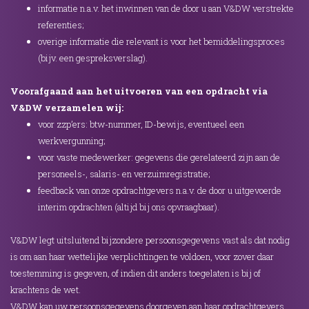
informatie n.a.v. het inwinnen van de door u aan V&DW verstrekte
referenties;
overige informatie die relevant is voor het bemiddelingsproces
(bijv. een gespreksverslag).
Voorafgaand aan het uitvoeren van een opdracht via
V&DW verzamelen wij:
voor zzp’ers: btw-nummer, ID-bewijs, eventueel een
werkvergunning;
voor vaste medewerker: gegevens die gerelateerd zijn aan de
personeels-, salaris- en verzuimregistratie;
feedback van onze opdrachtgevers n.a.v. de door u uitgevoerde
interim opdrachten (altijd bij ons opvraagbaar).
V&DW legt uitsluitend bijzondere persoonsgegevens vast als dat nodig
is om aan haar wettelijke verplichtingen te voldoen, voor zover daar
toestemming is gegeven, of indien dit anders toegelaten is bij of
krachtens de wet.
V&DW kan uw persoonsgegevens doorgeven aan haar opdrachtgevers,