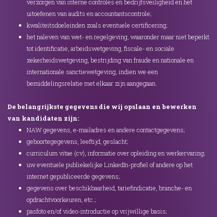
verzorgen van interne controles en bedrijfsveiligheid en het
uitoefenen van audits en accountantscontrole;
kwaliteitsdoeleinden zoals eventuele certificering;
het naleven van wet- en regelgeving, waaronder maar niet beperkt
tot identificatie, arbeidswetgeving, fiscale- en sociale
zekerheidswetgeving, bestrijding van fraude en nationale en
internationale sanctiewetgeving, indien we een
bemiddelingsrelatie met elkaar zijn aangegaan.
De belangrijkste gegevens die wij opslaan en bewerken
van kandidaten zijn:
NAW gegevens, e-mailadres en andere contactgegevens;
geboortegegevens, leeftijd, geslacht;
curriculum vitae (cv), informatie over opleiding en werkervaring;
uw eventuele publiekelijke LinkedIn-profiel of andere op het
internet gepubliceerde gegevens;
gegevens over beschikbaarheid, tariefindicatie, branche- en
opdrachtvoorkeuren, etc.;
pasfoto en/of video-introductie op vrijwillige basis;