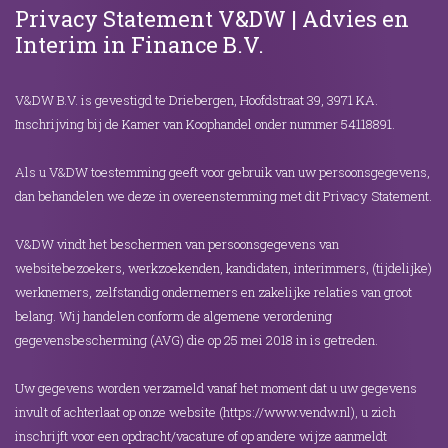
Privacy Statement V&DW | Advies en
Interim in Finance B.V.
V&DW B.V. is gevestigd te Driebergen, Hoofdstraat 39, 3971 KA.
Inschrijving bij de Kamer van Koophandel onder nummer 54118891.
Als u V&DW toestemming geeft voor gebruik van uw persoonsgegevens,
dan behandelen we deze in overeenstemming met dit Privacy Statement.
V&DW vindt het beschermen van persoonsgegevens van
websitebezoekers, werkzoekenden, kandidaten, interimmers, (tijdelijke)
werknemers, zelfstandig ondernemers en zakelijke relaties van groot
belang. Wij handelen conform de algemene verordening
gegevensbescherming (AVG) die op 25 mei 2018 in is getreden.
Uw gegevens worden verzameld vanaf het moment dat u uw gegevens
invult of achterlaat op onze website (https://www.vendw.nl), u zich
inschrijft voor een opdracht/vacature of op andere wijze aanmeldt