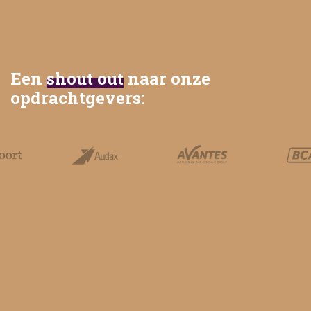
Een
shout out
naar onze
opdrachtgevers: