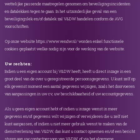
wettelijke passende maatregelen genomen om beveiligingsincidenten
en datalekken tegen te gaan. In het uitzonderlijke geval van een
beveiligingslek en/of datalek zal V&DW handelen conform de AVG
voorschriften.
Op onze website https://www.vendw.nl/ worden enkel functionele
cookies geplaatst welke nodig zijn voor de werking van de website.
Uw rechten:
Indien u een eigen account bij V&DW heeft, heeft u direct inzage in een
groot deel van de over u geregistreerde persoonsgegevens. U kunt zelf op
elk gewenst moment een aantal gegevens wijzigen, zoals het doorvoeren
van aanpassingen in uw cv, uw beschikbaarheid of uw accountgegevens.
Als u geen eigen account hebt of indien u inzage wenst in meer
gegevens en/of gegevens wilt wijzigen of verwijderen die u zelf niet
kunt aanpassen, of indien u niet meer gebruik wenst te maken van de
dienstverlening van V&DW, dan kunt u contact opnemen en/of een bericht
sturen aan uw contactpersoon van V&DW, of via het algemene