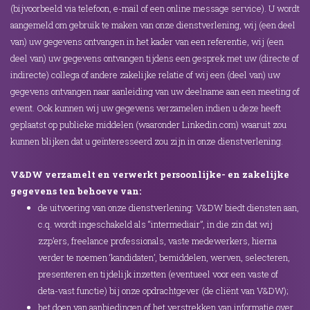
(bijvoorbeeld via telefoon, e-mail of een online message service). U wordt
aangemeld om gebruik te maken van onze dienstverlening, wij (een deel
van) uw gegevens ontvangen in het kader van een referentie, wij (een
deel van) uw gegevens ontvangen tijdens een gesprek met uw (directe of
indirecte) collega of andere zakelijke relatie of wij een (deel van) uw
gegevens ontvangen naar aanleiding van uw deelname aan een meeting of
event. Ook kunnen wij uw gegevens verzamelen indien u deze heeft
geplaatst op publieke middelen (waaronder Linkedin.com) waaruit zou
kunnen blijken dat u geïnteresseerd zou zijn in onze dienstverlening.
V&DW verzamelt en verwerkt persoonlijke- en zakelijke
gegevens ten behoeve van:
de uitvoering van onze dienstverlening: V&DW biedt diensten aan,
c.q. wordt ingeschakeld als “intermediair”, in die zin dat wij
zzp’ers, freelance professionals, vaste medewerkers, hierna
verder te noemen ‘kandidaten’, bemiddelen, werven, selecteren,
presenteren en tijdelijk inzetten (eventueel voor een vaste of
deta-vast functie) bij onze opdrachtgever (de cliënt van V&DW);
het doen van aanbiedingen of het verstrekken van informatie over