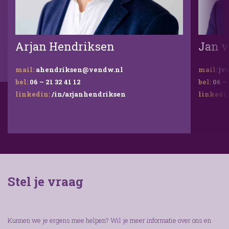
Arjan Hendriksen
Jan v
mail:
ahendriksen@vendw.nl
mail:
jv
bel:
06 – 21 32 41 12
bel:
06 – 
linkedin:
/in/arjanhendriksen
linkedi
Stel je vraag
Kunnen we je ergens mee helpen? Wil je meer informatie over ons en