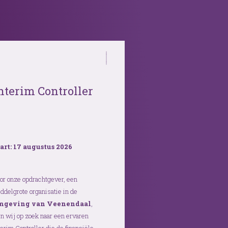
nterim Controller
art: 17 augustus 2026
or onze opdrachtgever, een
ddelgrote organisatie in de
mgeving van Veenendaal
,
jn wij op zoek naar een ervaren