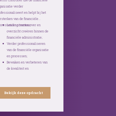
terim Controller die de financiële
ganisatie verder
ofessionaliseert en helpt bij het
rsterken van de financiële
ocessen en structuur.
Leiding nemen over en
overzicht creëren binnen de
financiële administratie;
Verder professionaliseren
van de financiële organisatie
en processen;
Bewaken en verbeteren van
de kwaliteit en
betrouwbaarheid van
projectadministraties.
Bekijk deze opdracht