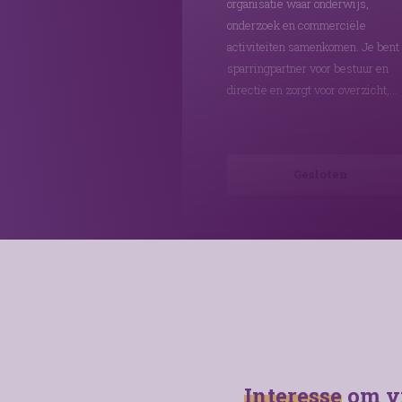
organisatie waar onderwijs,
onderzoek en commerciële
activiteiten samenkomen. Je bent
sparringpartner voor bestuur en
directie en zorgt voor overzicht,
structuur en financiële sturing.
Gesloten
Interesse
om vi