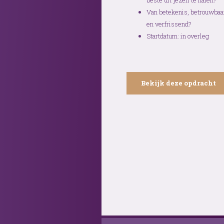
beste uit jezelf te halen?
Van betekenis, betrouwbaa
en verfrissend?
Startdatum: in overleg
Bekijk deze opdracht