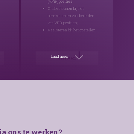
(VPB-)posities;
Ondersteunen bij het
berekenen en voorbereiden
van VPB-posities;
Assisteren bij het opstellen
van jaarrekeningen;
Ervaring met Visionplanner
is een pré;
Laad meer
Gesloten
Ervaring met AFAS is een
pré.
a ons te werken?