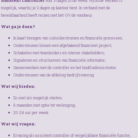
Assistent Controller
voor 3 dagen in de week. Hybride werken is
mogelijk, waarbij je 2 dagen op kantoor bent. In verband met de
bereikbaarheid heeft reizen met het OV de voorkeur.
Wat ga je doen?
In kaart brengen van subsidiestromen en financiële processen;
Ondersteunen binnen een afgebakend financieel project;
Schakelen met teamleiders en interne stakeholders;
Signaleren en structureren van financiële informatie;
Samenwerken met de controller en het hoofd administratie;
Ondersteunen van de afdeling bedrijfsvoering.
Wat wij bieden:
Zo snel als mogelijk starten;
6 maanden met optie tot verlenging;
20-24 uur per week.
Wat wij vragen:
Ervaring als assistent controller of vergelijkbare financiële functie;