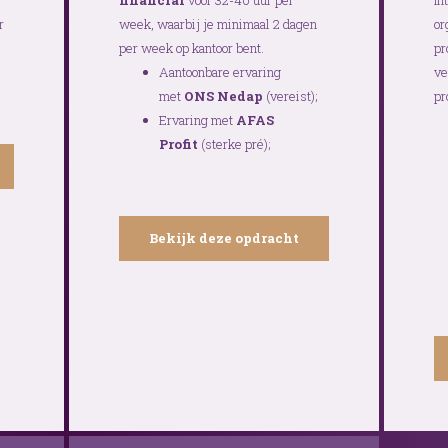
financial
voor 32-40 uur per
In
r
week, waarbij je minimaal 2 dagen
or
per week op kantoor bent.
pr
Aantoonbare ervaring
ve
met
ONS Nedap
(vereist);
pr
Ervaring met
AFAS
Profit
(sterke pré);
Bekijk deze opdracht