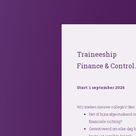
Traineeship
Finance & Control
bij V&DW
Start: 1 september 2026
Wij zoeken nieuwe collega's! Ben j
Net of bijna afgestudeerd i
financiële richting?
Gemotiveerd om elke dag h