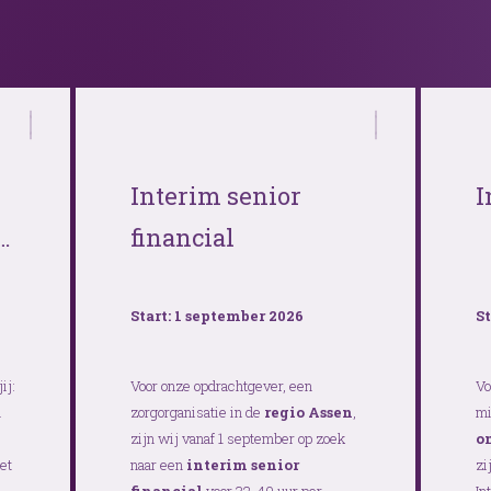
Interim senior
I
financial
Start: 1 september 2026
St
ij:
Voor onze opdrachtgever, een
Vo
n
zorgorganisatie in de
regio Assen
,
mi
zijn wij vanaf 1 september op zoek
o
et
naar een
interim senior
zi